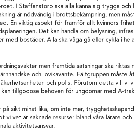
rdet. I Staffanstorp ska alla känna sig trygga och l
ning är nödvändig i brottsbekämpning, men måste
fred. En viktig aspekt för framför allt kvinnors fr
adsplaneringen. Det kan handla om belysning, infra
r med bostäder. Alla ska våga gå eller cykla i hel
 ordningsvakter men framtida satsningar ska rikta
järnhandske och lovikavante. Fältgruppen måste å
 säkerhetsenheten och polis. Förutom detta vill vi 
i kan tillgodose behoven för ungdomar med A-trak
 på sikt minst lika, om inte mer, trygghetsskapande 
 vi vet är saknade resurser bland våra lärare o
ala aktivitetsansvar.