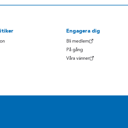
itiker
Engagera dig
son
Bli medlem
På gång
Våra vänner