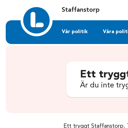
Sök på staffanstorp.liberalerna.se
Staffanstorp
Vår politik
Våra polit
Ett trygg
Är du inte tryg
Ett tryggt Staffanstorp. 