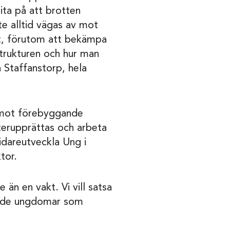
ita på att brotten
 alltid vägas av mot
ihet, förutom att bekämpa
strukturen och hur man
a Staffanstorp, hela
s mot förebyggande
terupprättas och arbeta
vidareutveckla Ung i
tor.
än en vakt. Vi vill satsa
ch de ungdomar som