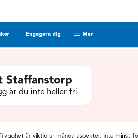
iker
Engagera dig
Mer
t Staffanstorp
g är du inte heller fri
Trygghet är viktig ur många aspekter, inte minst fö