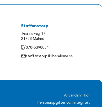
Staffanstorp
Tessins väg 17
21758 Malmö
070-5390054
staffanstorp@liberalerna.se
Användarvillkor
Personuppgifter och integritet