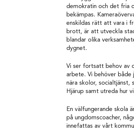
demokratin och det fria o
bekämpas. Kameraövervak
enskildas rätt att vara i 
brott, är att utveckla st
blandar olika verksamhete
dygnet.
Vi ser fortsatt behov av
arbete. Vi behöver både 
nära skolor, socialtjänst,
Hjärup samt utreda hur v
En välfungerande skola är
på ungdomscoacher, något
innefattas av vårt kommun